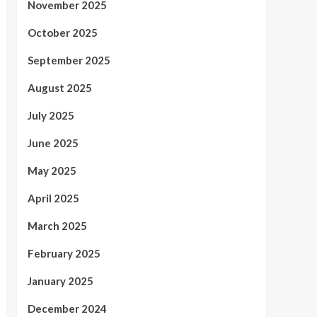
November 2025
October 2025
September 2025
August 2025
July 2025
June 2025
May 2025
April 2025
March 2025
February 2025
January 2025
December 2024