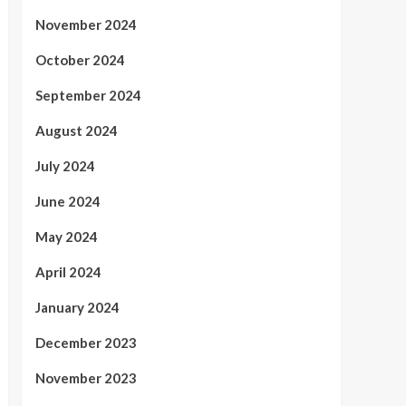
November 2024
October 2024
September 2024
August 2024
July 2024
June 2024
May 2024
April 2024
January 2024
December 2023
November 2023