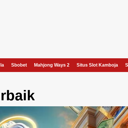
la
Sbobet
Mahjong Ways 2
Situs Slot Kamboja
S
rbaik