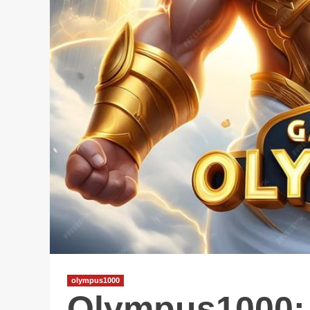
olympus1000
Olympus1000: 