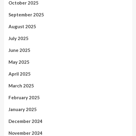
October 2025
September 2025
August 2025
July 2025
June 2025
May 2025
April 2025
March 2025
February 2025
January 2025
December 2024
November 2024