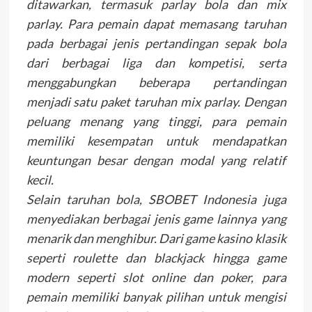
ditawarkan, termasuk parlay bola dan mix
parlay. Para pemain dapat memasang taruhan
pada berbagai jenis pertandingan sepak bola
dari berbagai liga dan kompetisi, serta
menggabungkan beberapa pertandingan
menjadi satu paket taruhan mix parlay. Dengan
peluang menang yang tinggi, para pemain
memiliki kesempatan untuk mendapatkan
keuntungan besar dengan modal yang relatif
kecil.
Selain taruhan bola, SBOBET Indonesia juga
menyediakan berbagai jenis game lainnya yang
menarik dan menghibur. Dari game kasino klasik
seperti roulette dan blackjack hingga game
modern seperti slot online dan poker, para
pemain memiliki banyak pilihan untuk mengisi