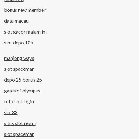
bonus new member
data macau
slot gacor malam ini
slot depo 10k
mahjong ways
slot spaceman
depo 25 bonus 25
gates of olympus
toto slot login
slot88
situs slot resmi
slot spaceman