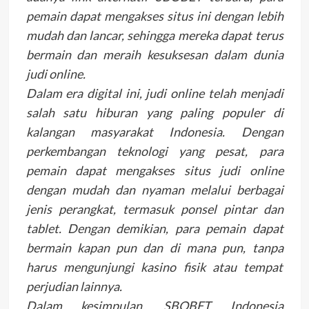
pemain dapat mengakses situs ini dengan lebih
mudah dan lancar, sehingga mereka dapat terus
bermain dan meraih kesuksesan dalam dunia
judi online.
Dalam era digital ini, judi online telah menjadi
salah satu hiburan yang paling populer di
kalangan masyarakat Indonesia. Dengan
perkembangan teknologi yang pesat, para
pemain dapat mengakses situs judi online
dengan mudah dan nyaman melalui berbagai
jenis perangkat, termasuk ponsel pintar dan
tablet. Dengan demikian, para pemain dapat
bermain kapan pun dan di mana pun, tanpa
harus mengunjungi kasino fisik atau tempat
perjudian lainnya.
Dalam kesimpulan, SBOBET Indonesia