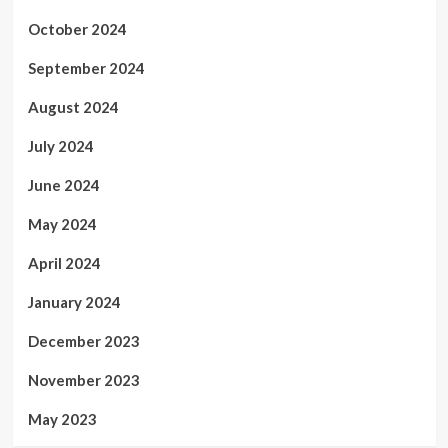
October 2024
September 2024
August 2024
July 2024
June 2024
May 2024
April 2024
January 2024
December 2023
November 2023
May 2023