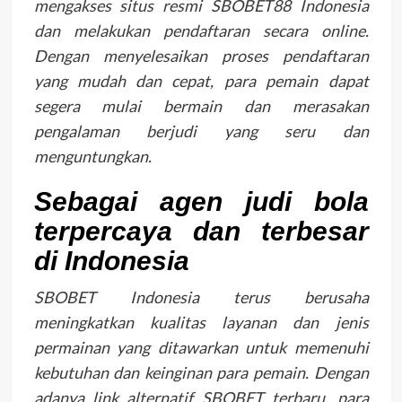
mengakses situs resmi SBOBET88 Indonesia
dan melakukan pendaftaran secara online.
Dengan menyelesaikan proses pendaftaran
yang mudah dan cepat, para pemain dapat
segera mulai bermain dan merasakan
pengalaman berjudi yang seru dan
menguntungkan.
Sebagai agen judi bola
terpercaya dan terbesar
di Indonesia
SBOBET Indonesia terus berusaha
meningkatkan kualitas layanan dan jenis
permainan yang ditawarkan untuk memenuhi
kebutuhan dan keinginan para pemain. Dengan
adanya link alternatif SBOBET terbaru, para