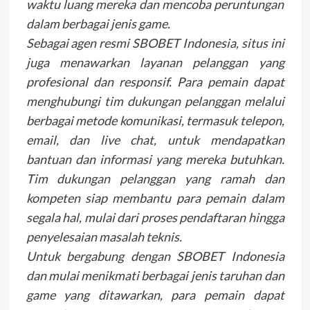
waktu luang mereka dan mencoba peruntungan
dalam berbagai jenis game.
Sebagai agen resmi SBOBET Indonesia, situs ini
juga menawarkan layanan pelanggan yang
profesional dan responsif. Para pemain dapat
menghubungi tim dukungan pelanggan melalui
berbagai metode komunikasi, termasuk telepon,
email, dan live chat, untuk mendapatkan
bantuan dan informasi yang mereka butuhkan.
Tim dukungan pelanggan yang ramah dan
kompeten siap membantu para pemain dalam
segala hal, mulai dari proses pendaftaran hingga
penyelesaian masalah teknis.
Untuk bergabung dengan SBOBET Indonesia
dan mulai menikmati berbagai jenis taruhan dan
game yang ditawarkan, para pemain dapat