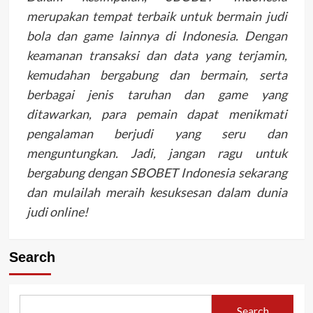
merupakan tempat terbaik untuk bermain judi
bola dan game lainnya di Indonesia. Dengan
keamanan transaksi dan data yang terjamin,
kemudahan bergabung dan bermain, serta
berbagai jenis taruhan dan game yang
ditawarkan, para pemain dapat menikmati
pengalaman berjudi yang seru dan
menguntungkan. Jadi, jangan ragu untuk
bergabung dengan SBOBET Indonesia sekarang
dan mulailah meraih kesuksesan dalam dunia
judi online!
Search
Search