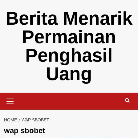
Skip
Berita Menarik
to
content
Permainan
Penghasil
Uang
Primary
Menu
HOME
WAP SBOBET
wap sbobet